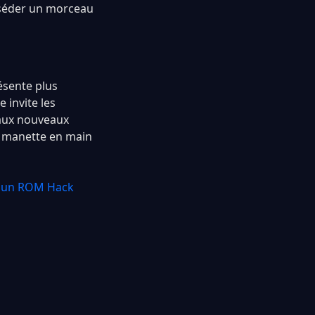
osséder un morceau
ésente plus
 invite les
 aux nouveaux
s, manette en main
, un ROM Hack