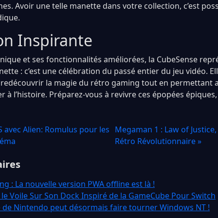
s. Avoir une telle manette dans votre collection, c’est p
dique.
on Inspirante
nique et ses fonctionnalités améliorées, la CubeSense repr
tte : c’est une célébration du passé entier du jeu vidéo. Elle
 redécouvrir la magie du rétro gaming tout en permettant
er à l’histoire. Préparez-vous à revivre ces épopées épique
S avec Alien: Romulus pour les
Megaman 1 : Law of Justice
néma
Rétro Révolutionnaire »
aires
g : La nouvelle version PWA offline est là !
 le Voile Sur Son Dock Inspiré de la GameCube Pour Switch
de Nintendo peut désormais faire tourner Windows NT !