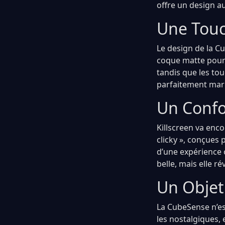
offre un design a
Une Touc
Le design de la C
coque matte pourp
tandis que les tou
parfaitement mari
Un Confo
Killscreen va enco
clicky », conçues
d’une expérience o
belle, mais elle r
Un Objet
La CubeSense n’est
les nostalgiques, 