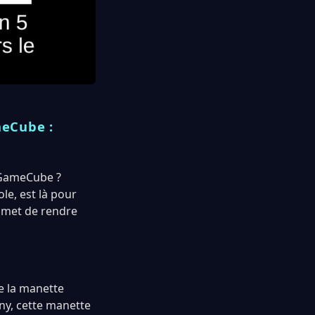
meCube :
a GameCube ?
le, est là pour
omet de rendre
e la manette
ny, cette manette