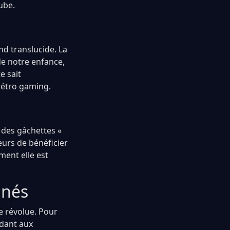
ube.
nd translucide. La
de notre enfance,
e sait
 rétro gaming.
e des gâchettes «
eurs de bénéficier
ment elle est
nnés
e révolue. Pour
ndant aux