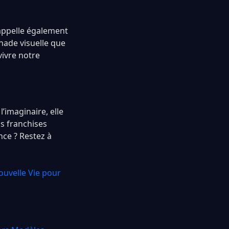
rappelle également
nade visuelle que
vivre notre
’imaginaire, elle
os franchises
nce ? Restez à
uvelle Vie pour