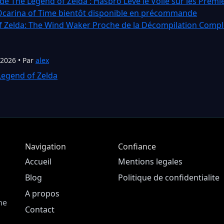
 de The Legend of Zelda : Hasbro Lève le Voile sur les Prem
Ocarina of Time bientôt disponible en précommande
f Zelda: The Wind Waker Proche de la Décompilation Compl
 2026 • Par
alex
Legend of Zelda
Navigation
Confiance
Accueil
Mentions legales
Blog
Politique de confidentialite
A propos
ne
Contact