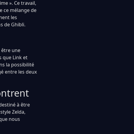
me ». Ce travail,
vre ce mélange de
ment les
s de Ghibli.
t être une
 que Link et
s la possibilité
gé entre les deux
ontrent
estiné à être
style Zelda,
r que nous