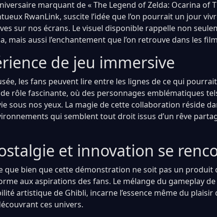
nniversaire marquant de « The Legend of Zelda: Ocarina of Ti
entueux RwanLink, suscite l’idée que l’on pourrait un jour vi
ves sur nos écrans. Le visuel disponible rappelle non seule
a, mais aussi l’enchantement que l’on retrouve dans les film
rience de jeu immersive
usée, les fans peuvent lire entre les lignes de ce qui pourrai
 de rôle fascinante, où des personnages emblématiques tels
e sous nos yeux. La magie de cette collaboration réside dan
vironnements qui semblent tout droit issus d’un rêve parta
stalgie et innovation se renc
 que bien que cette démonstration ne soit pas un produit d
nforme aux aspirations des fans. Le mélange du gameplay de 
bilité artistique de Ghibli, incarne l’essence même du plaisi
écouvrant ces univers.