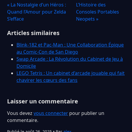
« La Nostalgie d’un Héros :
L’Histoire des
Quand l’Amour pour Zelda
Consoles Portables
S’efface
Neopets »
Articles similaires
Blink-182 et Pac-Man : Une Collaboration Épique
au Comic-Con de San Diego
Swap Arcade : La Révolution du Cabinet de Jeu à
Domicile
LEGO Tetris : Un cabinet d’arcade jouable qui fait
chavirer les cœurs des fans
Laisser un commentaire
Vous devez
vous connecter
pour publier un
commentaire.
Publié le août 26, 2025 • Par
alex