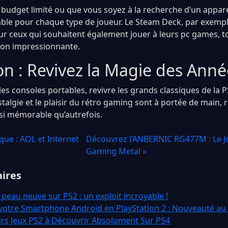
udget limité ou que vous soyez à la recherche d’un appareil
ble pour chaque type de joueur. Le Steam Deck, par exempl
ur ceux qui souhaitent également jouer à leurs pc games, t
ion impressionnante.
on : Revivez la Magie des Ann
es consoles portables, revivre les grands classiques de la P
ostalgie et le plaisir du rétro gaming sont à portée de main
ssi mémorable qu’autrefois.
que : AOL et Internet
Découvrez l’ANBERNIC RG477M : Le J
Gaming Metal »
aires
 peau neuve sur PS2 : un exploit incroyable !
votre Smartphone Android en PlayStation 2 : Nouveauté a
urs Jeux PS2 à Découvrir Absolument Sur PS4