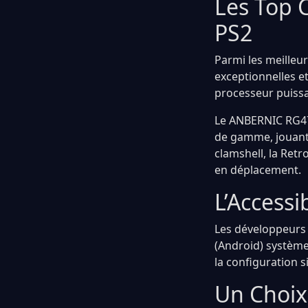
Les Top 
PS2
Parmi les meilleu
exceptionnelles e
processeur puissan
Le ANBERNIC RG477
de gamme, jouant 
clamshell, la Retro
en déplacement.
L’Accessi
Les développeurs d
(Android) système
la configuration 
Un Choix