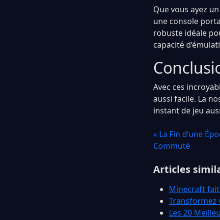
Que vous ayez un b
une console porta
robuste idéale po
capacité d’émulat
Conclusi
Avec ces incroyabl
aussi facile. La n
instant de jeu au
« La Fin d’une Épo
Commuté
Articles simil
Minecraft fait
Transformez 
Les 20 Meille