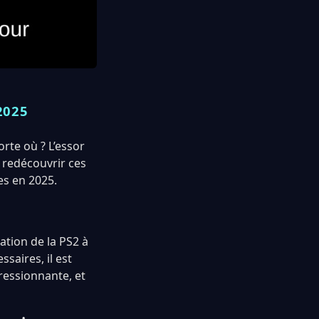
2025
rte où ? L’essor
 redécouvrir ces
es en 2025.
tion de la PS2 à
saires, il est
ressionnante, et