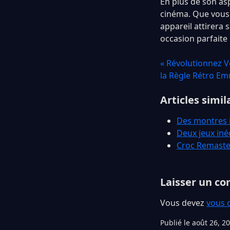
En plus de son asp
cinéma. Que vous s
appareil attirera 
occasion parfaite
« Révolutionnez V
la Règle Rétro Em
Articles simil
Des montres i
Deux jeux iné
Croc Remaster
Laisser un c
Vous devez
vous 
Publié le août 26, 2