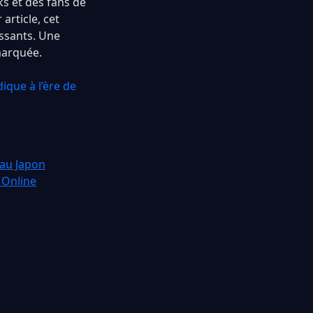
ks et des fans de
article, cet
assants. Une
marquée.
que à l’ère de
 au Japon
 Online