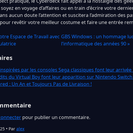
ect pratique, le Cyberdeck fait appel à la nostalgie des gee
oyez en voyage d’affaires ou en train d’écrire votre dernier 
sans aucun doute l’attention et suscitera l’admiration des p
 pour revêtir votre meilleur costume et faire une entrée re
otre Espace de Travail avec
GBS Windows : un hommage ludi
ulatrice
l’informatique des années 90 »
aires
nspirées par les consoles Sega classiques font leur arrivée
dits du Virtual Boy font leur apparition sur Nintendo Switch
ed : Un An et Toujours Pas de Livraison !
ommentaire
connecter
pour publier un commentaire.
025 • Par
alex