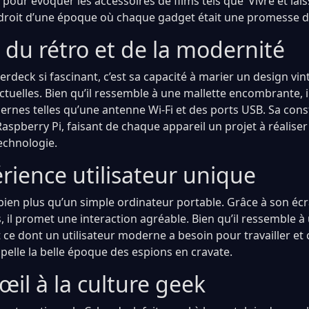
our évoquer les accessoires de films tels que ‘Vivre et lais
droit d’une époque où chaque gadget était une promesse d
 du rétro et de la modernité
erdeck si fascinant, c’est sa capacité à marier un design vi
ctuelles. Bien qu’il ressemble à une mallette encombrante, i
rnes telles qu’une antenne Wi-Fi et des ports USB. Sa const
spberry Pi, faisant de chaque appareil un projet à réalis
echnologie.
rience utilisateur unique
ien plus qu’un simple ordinateur portable. Grâce à son écra
 il promet une interaction agréable. Bien qu’il ressemble à
ut ce dont un utilisateur moderne a besoin pour travailler et 
pelle la belle époque des espions en cravate.
’œil à la culture geek