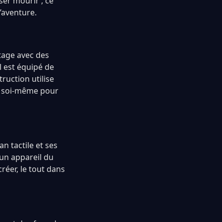
ser mourir’, ce
’aventure.
ntage avec des
l est équipé de
ruction utilise
er soi-même pour
n tactile et ses
 un appareil du
créer, le tout dans