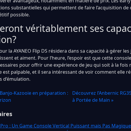
’avérer avantageux, notamment en matière de prix. Les early
ons substantielles qui permettent de faire l’acquisition de
titif possible.
seront véritablement ses capac
ion?
pour la AYANEO Flip DS résidera dans sa capacité à gérer les 
issent et aiment. Pour l’heure, l’espoir est que cette consol
essaires pour offrir une expérience de jeu qui soit à la fois
 est palpable, et il sera intéressant de voir comment elle 
s d’émulation.
Banjo-Kazooie en préparation :
Découvrez l’Anbernic RG35
orizon
à Portée de Main »
aires
Pro : Un Game Console Vertical Puissant mais Pas Magique