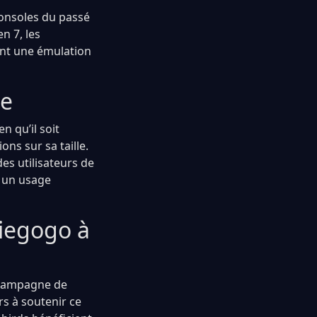
consoles du passé
n 7, les
ant une émulation
te
n qu’il soit
ons sur sa taille.
es utilisateurs de
i un usage
iegogo à
a campagne de
s à soutenir ce