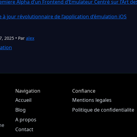
remiere Alpha d’un Frontend d’Émulateur Centré sur l’Art de
e à jour révolutionnaire de l’application d’émulation iOS
7, 2025 • Par
alex
ation
Navigation
Confiance
Accueil
Mentions legales
Blog
Politique de confidentialite
A propos
ne
Contact