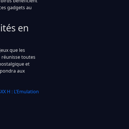
 birds bénéficient
 ces gadgets au
ités en
jeux que les
e réunisse toutes
 nostalgique et
répondra aux
XX H : L’Emulation