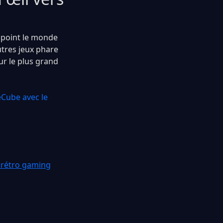
l point le monde
utres jeux phare
ur le plus grand
Cube avec le
 rétro gaming