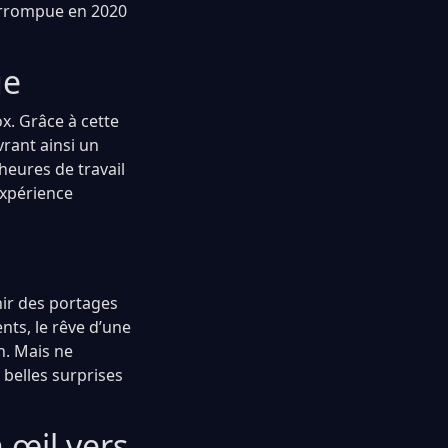
terrompue en 2020
ue
x. Grâce à cette
vrant ainsi un
heures de travail
expérience
nir des portages
nts, le rêve d’une
n. Mais ne
belles surprises
 œil vers