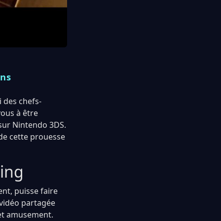
ans
 des chefs-
vous à être
 sur Nintendo 3DS.
 de cette prouesse
Ring
ent, puisse faire
 vidéo partagée
 et amusement.