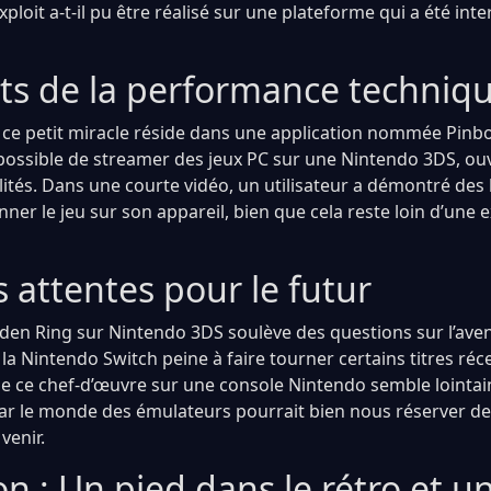
ploit a-t-il pu être réalisé sur une plateforme qui a été in
ets de la performance techniq
e ce petit miracle réside dans une application nommée Pinbo
t possible de streamer des jeux PC sur une Nintendo 3DS, ou
ités. Dans une courte vidéo, un utilisateur a démontré des 
nner le jeu sur son appareil, bien que cela reste loin d’une 
 attentes pour le futur
lden Ring sur Nintendo 3DS soulève des questions sur l’ave
 la Nintendo Switch peine à faire tourner certains titres réce
 de ce chef-d’œuvre sur une console Nintendo semble lointai
ar le monde des émulateurs pourrait bien nous réserver de 
venir.
n : Un pied dans le rétro et un