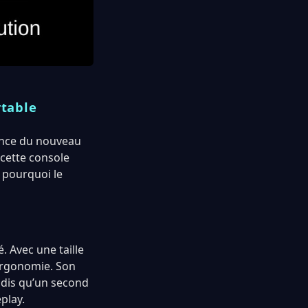
rtable
nonce du nouveau
 cette console
r pourquoi le
. Avec une taille
’ergonomie. Son
ndis qu’un second
play.