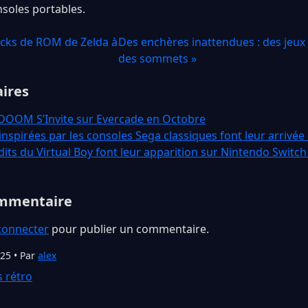
soles portables.
acks de ROM de Zelda à
Des enchères inattendues : des jeux 
des sommets »
aires
 DOOM S’Invite sur Evercade en Octobre
nspirées par les consoles Sega classiques font leur arrivée
dits du Virtual Boy font leur apparition sur Nintendo Switch
ommentaire
connecter
pour publier un commentaire.
025 • Par
alex
s rétro