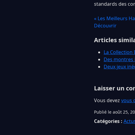
standards des con
« Les Meilleurs H
Découvrir
Articles simil
La Collection
Des montres i
Deux jeux iné
Laisser un c
Vous devez
vous 
Publié le août 25, 2
Catégories :
Actu