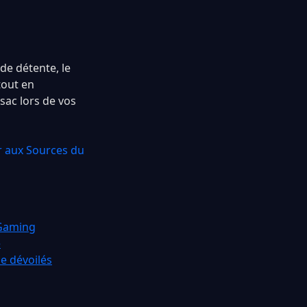
e détente, le
tout en
sac lors de vos
r aux Sources du
 Gaming
é
ie dévoilés