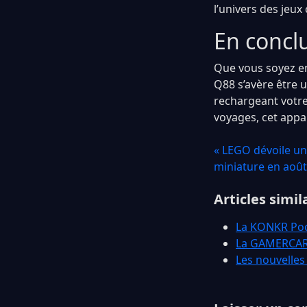
l’univers des jeux
En concl
Que vous soyez e
Q88 s’avère être 
rechargeant votre 
voyages, cet appar
« LEGO dévoile u
miniature en août
Articles simil
La KONKR Poc
La GAMERCARD
Les nouvelles 