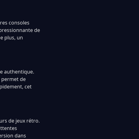
tres consoles
mpressionnante de
de plus, un
ce authentique.
il permet de
apidement, cet
rs de jeux rétro.
attentes
mersion dans