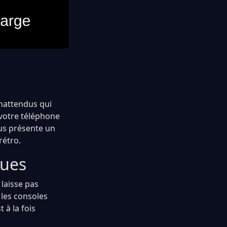
nattendus qui
 votre téléphone
ous présente un
rétro.
ques
laisse pas
 les consoles
 à la fois