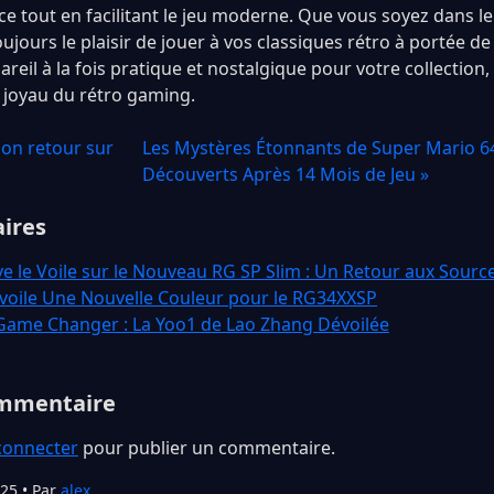
e tout en facilitant le jeu moderne. Que vous soyez dans le
ujours le plaisir de jouer à vos classiques rétro à portée de
reil à la fois pratique et nostalgique pour votre collection,
 joyau du rétro gaming.
son retour sur
Les Mystères Étonnants de Super Mario 64
Découverts Après 14 Mois de Jeu »
aires
 le Voile sur le Nouveau RG SP Slim : Un Retour aux Source
oile Une Nouvelle Couleur pour le RG34XXSP
ame Changer : La Yoo1 de Lao Zhang Dévoilée
ommentaire
connecter
pour publier un commentaire.
025 • Par
alex