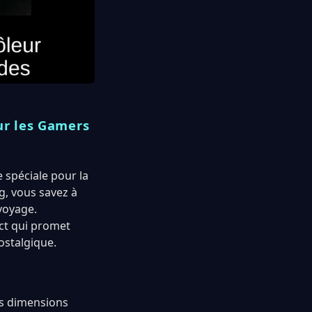
ur les Gamers
 spéciale pour la
g, vous savez à
 voyage.
ct qui promet
ostalgique.
es dimensions