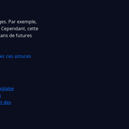
ges. Par exemple,
. Cependant, cette
dans de futures
c ces astuces
glaise
n
et des