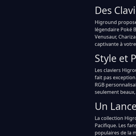
Des Clav
Higround propose 
légendaire Poké 
Venusaur, Chariza
captivante à votre
Style et
Les claviers Higro
fait pas exception
RGB personnalisabl
seulement beaux, 
Un Lance
La collection Hig
Pacifique. Les fan
populaires de la m