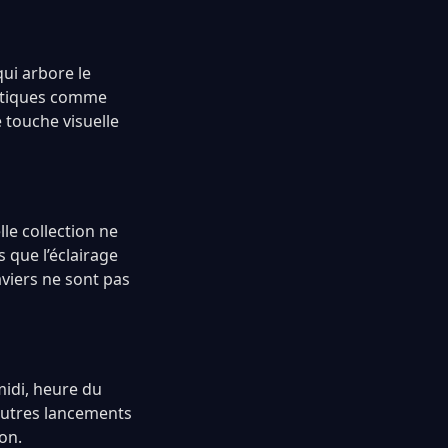
ui arbore le
matiques comme
 touche visuelle
le collection ne
 que l’éclairage
aviers ne sont pas
midi, heure du
’autres lancements
on.