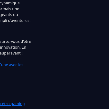
 dynamique
sormais une
 géants du
mpli d’aventures.
ssurez-vous d’être
 innovation. En
auparavant !
Cube avec les
 rétro gaming