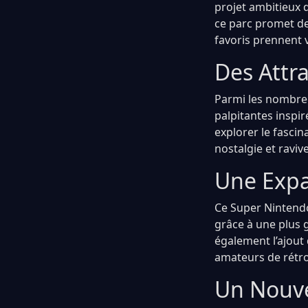
projet ambitieux 
ce parc promet de
favoris prennent v
Des Attr
Parmi les nombreu
palpitantes inspi
explorer le fascin
nostalgie et raviv
Une Expa
Ce Super Nintendo
grâce à une plus 
également l’ajout
amateurs de rétr
Un Nouve