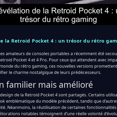
e la Retroid Pocket 4 : un trésor du rétro ga
s amateurs de consoles portables a récemment été secou
Retroid Pocket 4 et 4 Pro. Pour ceux qui attendent avec imp
 monde du rétro gaming, ces nouvelles versions prometten
rifier le charme nostalgique de leurs prédécesseurs.
n familier mais amélioré
 design de la Retroid Pocket 4 sont partagés. Certains utili
look emblématique du modèle précédent, tandis que d’autres
té. Néanmoins, la réutilisation de certaines fonctionnalités
éliorations notables témoignent d’une réelle volonté d’évol