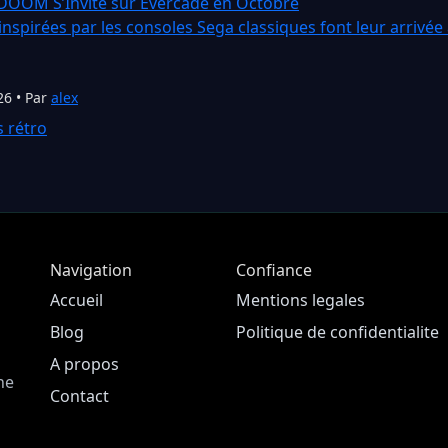
 DOOM S’Invite sur Evercade en Octobre
nspirées par les consoles Sega classiques font leur arrivée
26 • Par
alex
s rétro
Navigation
Confiance
Accueil
Mentions legales
Blog
Politique de confidentialite
A propos
ne
Contact