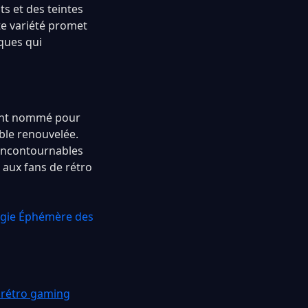
s et des teintes
te variété promet
ques qui
point nommé pour
able renouvelée.
 incontournables
 aux fans de rétro
algie Éphémère des
 rétro gaming