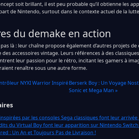
ncept soit brillant, il est peu probable qu’il obtienne les a
part de Nintendo, surtout dans le contexte actuel de la lutt
res du demake en action
e pas là : leur chaîne propose également d’autres projets d
e des accessoires vintage. Leurs références à des classiqu
trent leur passion pour le rétro, incitant les gamers à im
rraient renaître sous une autre forme.
ntrôleur NYXI Warrior Inspiré
Berserk Boy : Un Voyage Nost
Sonic et Mega Man »
aires
nspirées par les consoles Sega classiques font leur arrivée
dits du Virtual Boy font leur apparition sur Nintendo Switch
ed : Un An et Toujours Pas de Livraison !