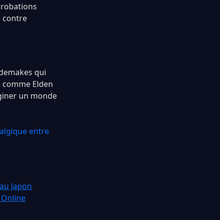
pprobations
e contre
e demakes qui
es comme Elden
aginer un monde
algique entre
 au Japon
 Online