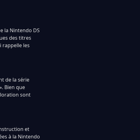
de la Nintendo DS
es des titres
 rappelle les
t de la série
». Bien que
ploration sont
struction et
ées à la Nintendo