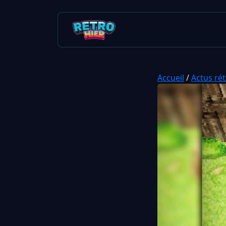
Accueil
/
Actus ré