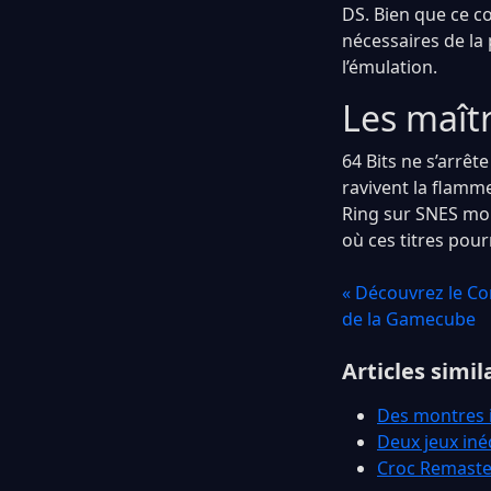
DS. Bien que ce co
nécessaires de la 
l’émulation.
Les maît
64 Bits ne s’arrêt
ravivent la flamm
Ring sur SNES mon
où ces titres pou
« Découvrez le Co
de la Gamecube
Articles simil
Des montres i
Deux jeux iné
Croc Remaster