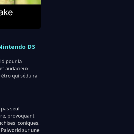
 Nintendo DS
ld pour la
jet audacieux
rétro qui séduira
 pas seul.
cre, provoquant
nchises iconiques.
 Palworld sur une