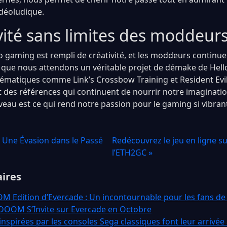
déoludique.
vité sans limites des moddeur
 gaming est rempli de créativité, et les moddeurs continu
 que nous attendons un véritable projet de démake de Helld
lématiques comme Link’s Crossbow Training et Resident Evi
t des références qui continuent de nourrir notre imaginatio
veau est ce qui rend notre passion pour le gaming si vibran
: Une Évasion dans le Passé
Redécouvrez le jeu en ligne 
l’ETH2GC »
aires
 Edition d’Evercade : Un incontournable pour les fans de
 DOOM S’Invite sur Evercade en Octobre
nspirées par les consoles Sega classiques font leur arrivée