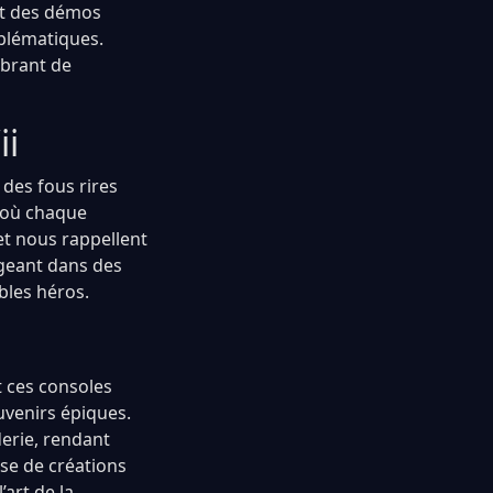
et des démos
mblématiques.
ibrant de
ii
 des fous rires
s où chaque
jet nous rappellent
ngeant dans des
bles héros.
t ces consoles
uvenirs épiques.
derie, rendant
se de créations
art de la