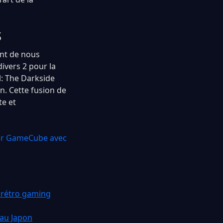
s
ent de nous
ivers 2 pour la
l: The Darkside
n. Cette fusion de
te et
sur GameCube avec
 rétro gaming
 au Japon