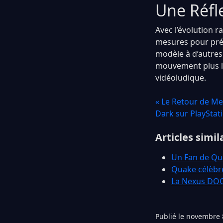
Une Réfle
Avec l’évolution r
mesures pour prés
modèle à d’autres 
mouvement plus la
vidéoludique.
« Le Retour de Med
Dark sur PlayStat
Articles simil
Un Fan de Qu
Quake célèbre
La Nexus DOOM
Publié le novembre 