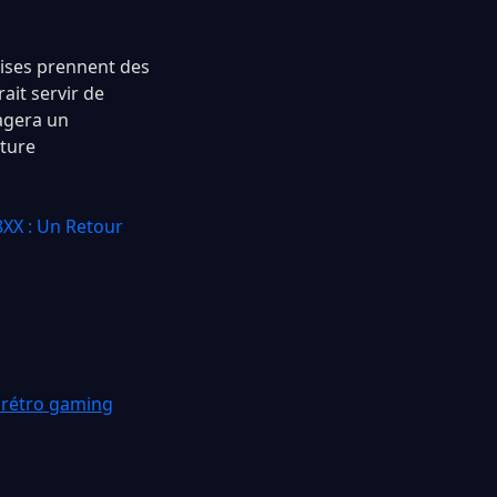
prises prennent des
ait servir de
ragera un
lture
XX : Un Retour
 rétro gaming