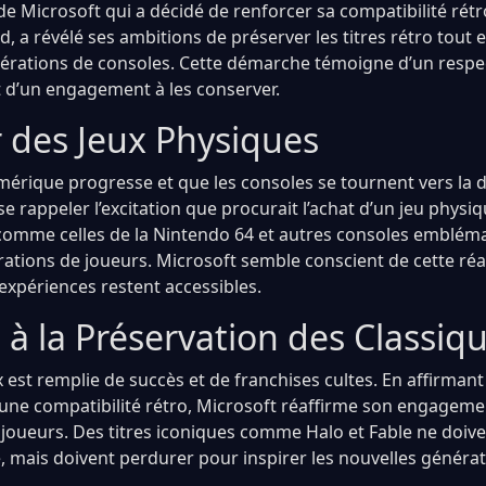
e Microsoft qui a décidé de renforcer sa compatibilité rétr
, a révélé ses ambitions de préserver les titres rétro tout 
érations de consoles. Cette démarche témoigne d’un respec
t d’un engagement à les conserver.
r des Jeux Physiques
umérique progresse et que les consoles se tournent vers la d
e se rappeler l’excitation que procurait l’achat d’un jeu physi
 comme celles de la Nintendo 64 et autres consoles embléma
tions de joueurs. Microsoft semble conscient de cette réal
expériences restent accessibles.
à la Préservation des Classiq
ox est remplie de succès et de franchises cultes. En affirman
r une compatibilité rétro, Microsoft réaffirme son engageme
ueurs. Des titres iconiques comme Halo et Fable ne doive
, mais doivent perdurer pour inspirer les nouvelles générat