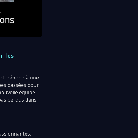
r les
soft répond à une
ées passées pour
nouvelle équipe
 pas perdus dans
passionnantes,