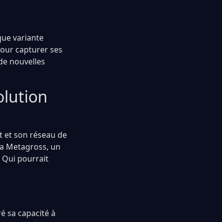
que variante
pour capturer ses
de nouvelles
olution
t et son réseau de
lta Metagross, un
 Qui pourrait
ré sa capacité à