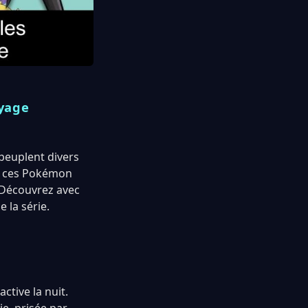
oyage
 peuplent divers
i ces Pokémon
? Découvrez avec
 la série.
ctive la nuit.