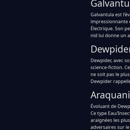
Galvantul
Galvantula est l’é
impressionnante e
Électrique. Son p
nid lui donne un a
Dewpider
Dewpider, avec son
science-fiction. C
ne soit pas le plu
Dewpider rappelle
Araquani
Évoluant de Dewpi
Ce type Eau/Insect
araignées les plu
adversaires sur le