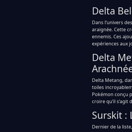
Delta Be
Dans l’univers des
araignée. Cette c
ennemis. Ces ajou
expériences aux j
Delta Met
Arachné
Delta Metang, dan
toiles incroyablem
Pokémon conçu pou
croire qu’il s’agit
Surskit :
Dernier de la list