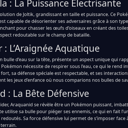
a : La Puissance Électrisante
volution de Joltik, grandissant en taille et puissance. Ce Pok
st capable de désorienter ses adversaires grâce à son type
enchant pour chasser les œufs d’oiseaux en créant des toile
spect redoutable sur le champ de bataille.
 : L’Araignée Aquatique
 bulle d’eau sur la tête, présente un aspect unique qui rapp
e Pokémon nécessite de respirer sous l’eau, ce qui le rend int
s fort, sa défense spéciale est respectable, et ses interactio
nt les jeux d’enfance où nous comparions nos bulles de sa
d : La Bête Défensive
der, Araquanid se révèle être un Pokémon puissant, imbatt
e utilise sa bulle pour piéger ses ennemis, ce qui en fait l
s redoutés. Sa force défensive lui permet de s’imposer fac
 terrain.