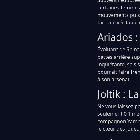
Souvent redoutée, 
certaines femmes.
mouvements puiss
fait une véritable
Ariados :
Évoluant de Spina
pattes arrière su
inquiétante, saisi
pourrait faire fr
à son arsenal.
Joltik : L
Ne vous laissez pa
seulement 0,1 mèt
compagnon Yamper,
le cœur des joueu