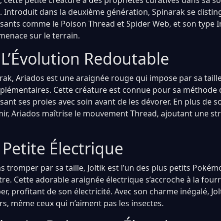
cette petite créature a des propriétés curatives dans sa so
 Introduit dans la deuxième génération, Spinarak se distin
ants comme le Poison Thread et Spider Web, et son type I
 menace sur le terrain.
 L’Évolution Redoutable
rak, Ariados est une araignée rouge qui impose par sa taille
pplémentaires. Cette créature est connue pour sa méthode 
ssant ses proies avec soin avant de les dévorer. En plus de 
émir, Ariados maîtrise le mouvement Thread, ajoutant une st
a Petite Électrique
s tromper par sa taille, Joltik est l’un des plus petits Pok
re. Cette adorable araignée électrique s’accroche à la four
 profitant de son électricité. Avec son charme inégalé, Jol
rs, même ceux qui n’aiment pas les insectes.