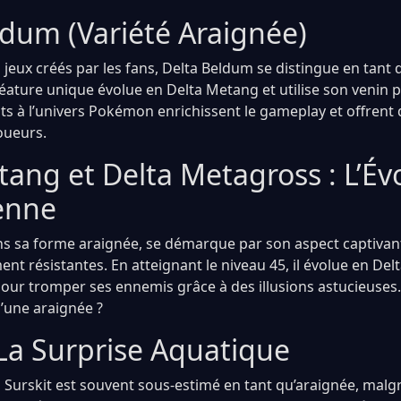
ldum (Variété Araignée)
 jeux créés par les fans, Delta Beldum se distingue en tant 
réature unique évolue en Delta Metang et utilise son venin 
ts à l’univers Pokémon enrichissent le gameplay et offrent 
oueurs.
ang et Delta Metagross : L’Év
enne
s sa forme araignée, se démarque par son aspect captivan
ent résistantes. En atteignant le niveau 45, il évolue en De
r tromper ses ennemis grâce à des illusions astucieuses.
 d’une araignée ?
 La Surprise Aquatique
e, Surskit est souvent sous-estimé en tant qu’araignée, malg