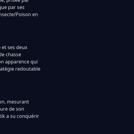
ie, prisée par
gue par ses
nsecte/Poison en
 et ses deux
de chasse
son apparence qui
ratégie redoutable
émon, mesurant
rure de son
tik a su conquérir