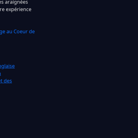
es araignées
re expérience
age au Coeur de
glaise
n
et des