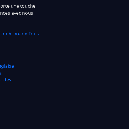
porte une touche
ences avec nous
mon Arbre de Tous
glaise
n
et des