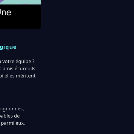
lgique
 votre équipe ?
s amis écureuils.
i elles méritent
mignonnes,
pables de
, parmi eux,