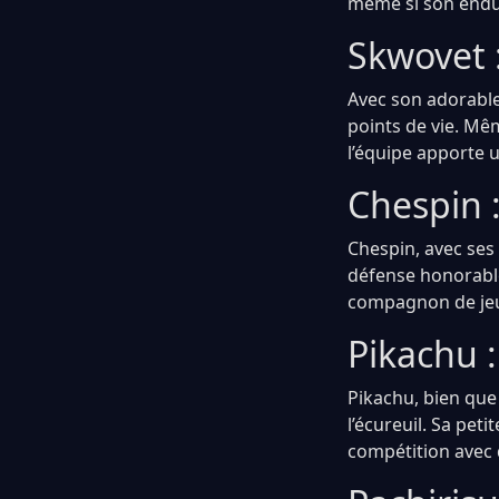
même si son endur
Skwovet 
Avec son adorable
points de vie. Mêm
l’équipe apporte 
Chespin 
Chespin, avec ses
défense honorable,
compagnon de jeu
Pikachu :
Pikachu, bien que
l’écureuil. Sa peti
compétition avec