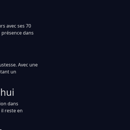
rs avec ses 70
sa présence dans
ustesse. Avec une
étant un
’hui
tion dans
 il reste en