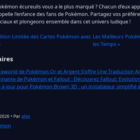
okémon écureuils vous a le plus marqué ? Chacun d’eux ap
appelle l’enfance des fans de Pokémon. Partagez vos préfér
ociaux et plongeons ensemble dans cet univers ludique !
ition Limitée des Cartes Pokémon avec
Les Meilleurs Poké
a
les Temps »
aires
eworld de Pokémon Or et Argent S’offre Une Traduction An
nnante de Pokémon et Fallout : Découvrez Fallout: Evolutio
 à jour pour Pokémon Brown 3D : un installateur simplifié 
s
 2026 • Par
alex
émon