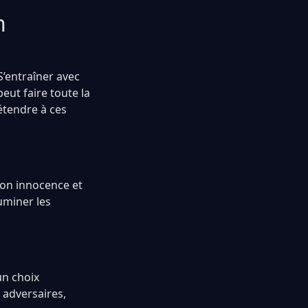
n
 S’entraîner avec
eut faire toute la
étendre à ces
 son innocence et
luminer les
un choix
 adversaires,