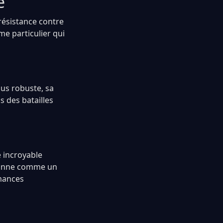
e
résistance contre
me particulier qui
lus robuste, sa
s des batailles
 incroyable
itionne comme un
rmances