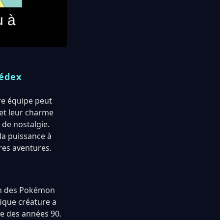
kédex
re équipe peut
 et leur charme
 de nostalgie.
la puissance à
res aventures.
’un des Pokémon
ique créature a
e des années 90.