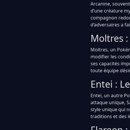
Arcanine, souvent
d’une créature my
compagnon redouta
d’adversaires a fa
Moltres 
Moltres, un Pokém
modifier les cond
ses capacités imp
toute équipe dési
Entei : 
Entei, un autre P
attaque unique, S
style unique qui n
traditions et des
Flareon :