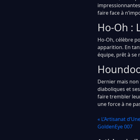
impressionnantes 
faire face à n’imp
Ho-Oh : 
Ho-Oh, célèbre po
apparition. En ta
équipe, prêt à se
Houndoom
Dernier mais non 
diaboliques et ses
faire trembler le
une force à ne pas
« L’Artisanat d’U
GoldenEye 007