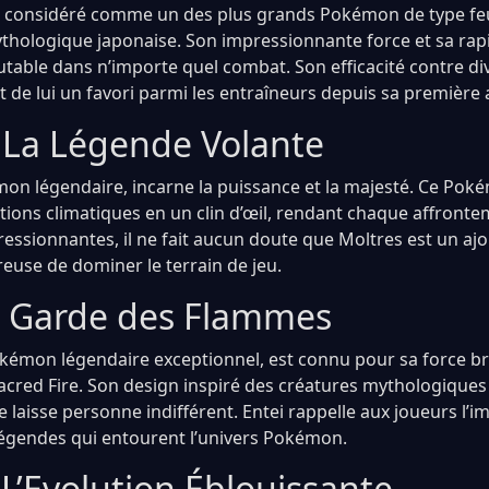
 considéré comme un des plus grands Pokémon de type feu,
thologique japonaise. Son impressionnante force et sa rapi
ble dans n’importe quel combat. Son efficacité contre di
it de lui un favori parmi les entraîneurs depuis sa première 
: La Légende Volante
on légendaire, incarne la puissance et la majesté. Ce Poké
itions climatiques en un clin d’œil, rendant chaque affront
ressionnantes, il ne fait aucun doute que Moltres est un aj
reuse de dominer le terrain de jeu.
Le Garde des Flammes
okémon légendaire exceptionnel, est connu pour sa force br
acred Fire. Son design inspiré des créatures mythologiques 
e laisse personne indifférent. Entei rappelle aux joueurs l’
 légendes qui entourent l’univers Pokémon.
 L’Evolution Éblouissante