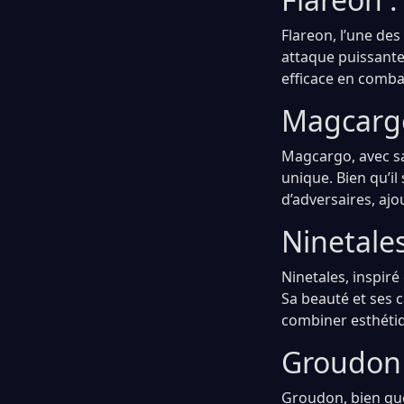
Flareon, l’une de
attaque puissante
efficace en combat
Magcargo
Magcargo, avec s
unique. Bien qu’il
d’adversaires, ajo
Ninetale
Ninetales, inspir
Sa beauté et ses 
combiner esthétiqu
Groudon :
Groudon, bien que