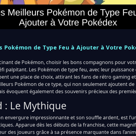
rs Pokémon de Type Feu à Ajouter à Votre Po
scinant de Pokémon, choisir les bons compagnons pour vot
éfi palpitant. Les Pokémon de type feu, avec leur puissance
nt une place de choix, attirant les fans de rétro gaming et
lleurs Pokémon de ce type, qui non seulement ajoutent de 
ais évoquent également des souvenirs précieux des premiè
d : Le Mythique
on envergure impressionnante et son souffle ardent, est l
iques. Apparue dès les débuts de la franchise, cette magnif
œur des joueurs grâce à sa présence marquante dans l’anim