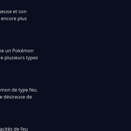
ueuse et son
r encore plus
omme un Pokémon
re plusieurs types
kémon de type feu.
pe désireuse de
cités de feu