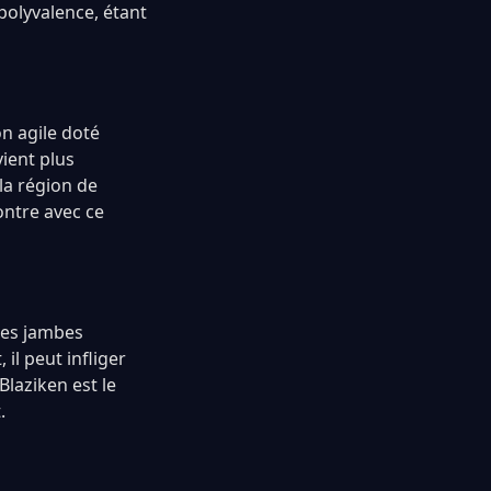
polyvalence, étant
n agile doté
ient plus
la région de
ontre avec ce
ses jambes
il peut infliger
laziken est le
.