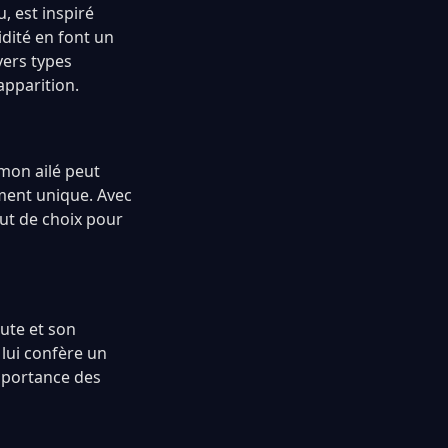
 est inspiré
dité en font un
vers types
apparition.
mon ailé peut
ement unique. Avec
out de choix pour
ute et son
lui confère un
importance des