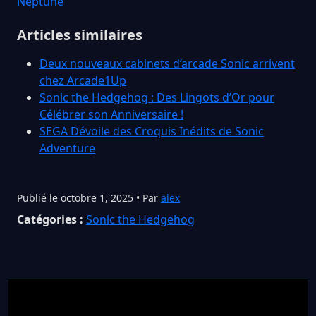
Neptune
Articles similaires
Deux nouveaux cabinets d’arcade Sonic arrivent
chez Arcade1Up
Sonic the Hedgehog : Des Lingots d’Or pour
Célébrer son Anniversaire !
SEGA Dévoile des Croquis Inédits de Sonic
Adventure
Publié le octobre 1, 2025 • Par
alex
Catégories :
Sonic the Hedgehog