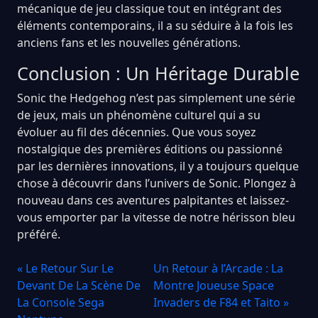
mécanique de jeu classique tout en intégrant des
éléments contemporains, il a su séduire à la fois les
anciens fans et les nouvelles générations.
Conclusion : Un Héritage Durable
Sonic the Hedgehog n’est pas simplement une série
de jeux, mais un phénomène culturel qui a su
évoluer au fil des décennies. Que vous soyez
nostalgique des premières éditions ou passionné
par les dernières innovations, il y a toujours quelque
chose à découvrir dans l’univers de Sonic. Plongez à
nouveau dans ces aventures palpitantes et laissez-
vous emporter par la vitesse de notre hérisson bleu
préféré.
« Le Retour Sur Le
Un Retour à l’Arcade : La
Devant De La Scène De
Montre Joueuse Space
La Console Sega
Invaders de F84 et Taito »