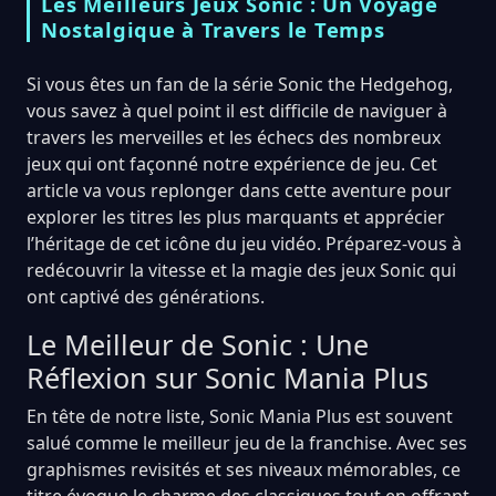
Les Meilleurs Jeux Sonic : Un Voyage
Nostalgique à Travers le Temps
Si vous êtes un fan de la série Sonic the Hedgehog,
vous savez à quel point il est difficile de naviguer à
travers les merveilles et les échecs des nombreux
jeux qui ont façonné notre expérience de jeu. Cet
article va vous replonger dans cette aventure pour
explorer les titres les plus marquants et apprécier
l’héritage de cet icône du jeu vidéo. Préparez-vous à
redécouvrir la vitesse et la magie des jeux Sonic qui
ont captivé des générations.
Le Meilleur de Sonic : Une
Réflexion sur Sonic Mania Plus
En tête de notre liste, Sonic Mania Plus est souvent
salué comme le meilleur jeu de la franchise. Avec ses
graphismes revisités et ses niveaux mémorables, ce
titre évoque le charme des classiques tout en offrant