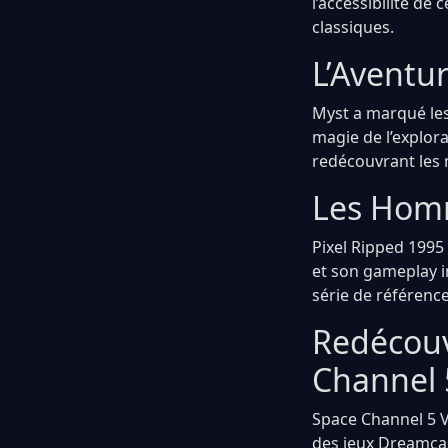
l’accessibilité de 
classiques.
L’Aventur
Myst a marqué les 
magie de l’explor
redécouvrant les 
Les Homm
Pixel Ripped 1995
et son gameplay in
série de référence
Redécouv
Channel 
Space Channel 5 V
des jeux Dreamcas