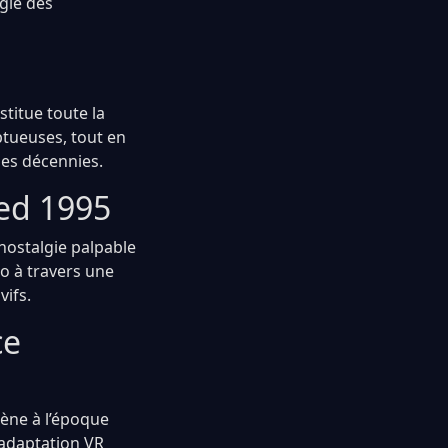
lgie des
stitue toute la
tueuses, tout en
les décennies.
ed 1995
nostalgie palpable
éo à travers une
vifs.
ce
mène à l’époque
 adaptation VR