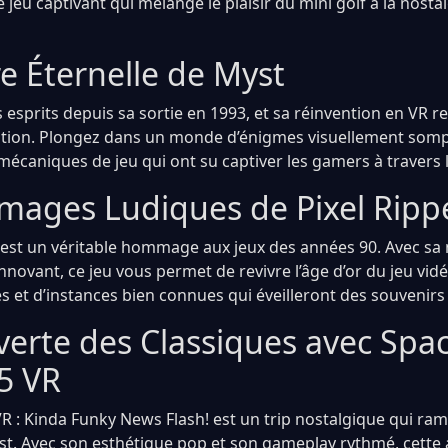
ce jeu captivant qui mélange le plaisir du mini golf à la nosta
e Éternelle de Myst
esprits depuis sa sortie en 1993, et sa réinvention en VR re
ation. Plongez dans un monde d’énigmes visuellement somp
mécaniques de jeu qui ont su captiver les gamers à travers 
ages Ludiques de Pixel Ripp
 est un véritable hommage aux jeux des années 90. Avec sa 
novant, ce jeu vous permet de revivre l’âge d’or du jeu vid
s et d’instances bien connues qui éveilleront des souvenirs 
erte des Classiques avec Spa
5 VR
R : Kinda Funky News Flash! est un trip nostalgique qui ra
t. Avec son esthétique pop et son gameplay rythmé, cette