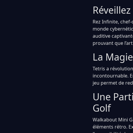
Réveillez
Rez Infinite, che
monde cybernétiqu
auditive captivant
prouvant que l’ar
La Magie
Tetris a révolutio
incontournable. E
jeu permet de redé
Une Part
Golf
Walkabout Mini Go
éléments rétro. E