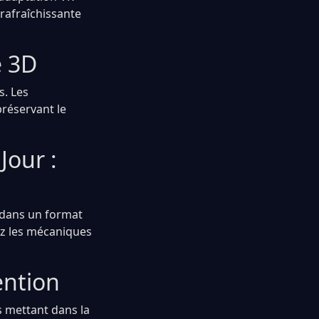
rafraîchissante
e 3D
s. Les
réservant le
Jour :
e dans un format
rez les mécaniques
ention
s mettant dans la