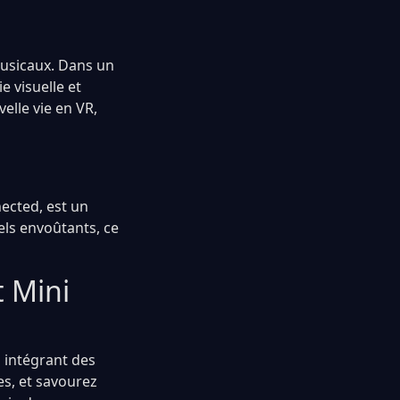
musicaux. Dans un
 visuelle et
elle vie en VR,
nected, est un
els envoûtants, ce
t Mini
 intégrant des
es, et savourez