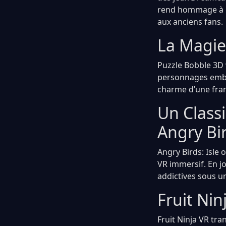
rend hommage à u
aux anciens fans.
La Magie
Puzzle Bobble 3D v
personnages embl
charme d’une fran
Un Class
Angry Bi
Angry Birds: Isle 
VR immersif. En j
addictives sous u
Fruit Ni
Fruit Ninja VR tr