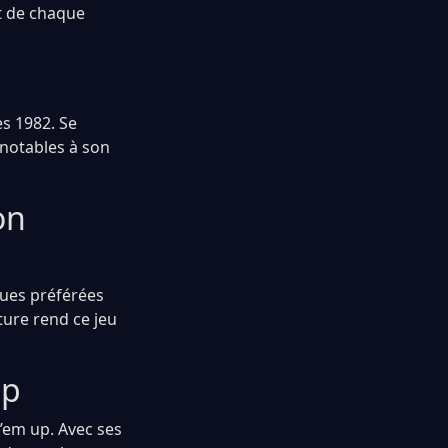
t de chaque
s 1982. Se
 notables à son
on
tues préférées
ture rend ce jeu
Up
’em up. Avec ses