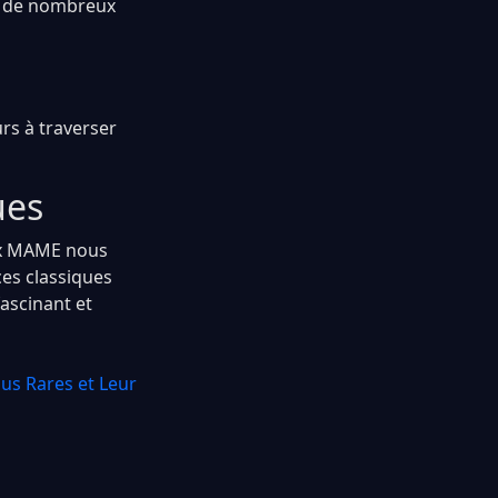
er de nombreux
rs à traverser
ues
eux MAME nous
ces classiques
fascinant et
us Rares et Leur