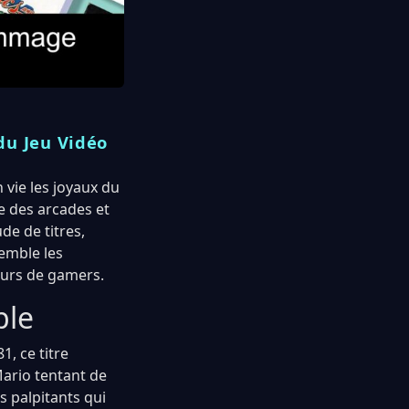
du Jeu Vidéo
vie les joyaux du
 des arcades et
de de titres,
emble les
œurs de gamers.
ble
, ce titre
ario tentant de
s palpitants qui