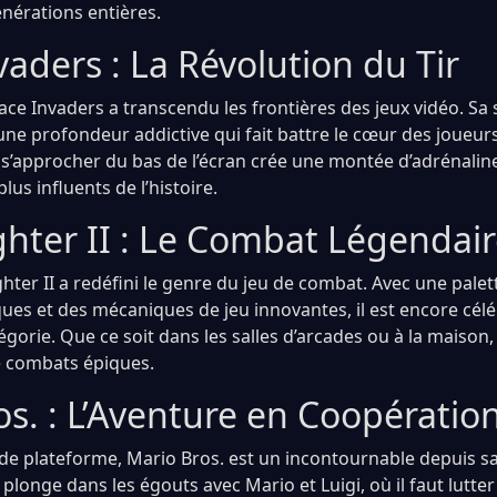
énérations entières.
aders : La Révolution du Tir
ce Invaders a transcendu les frontières des jeux vidéo. Sa 
ne profondeur addictive qui fait battre le cœur des joueu
s’approcher du bas de l’écran crée une montée d’adrénaline
plus influents de l’histoire.
ghter II : Le Combat Légendai
ghter II a redéfini le genre du jeu de combat. Avec une palet
es et des mécaniques de jeu innovantes, il est encore cé
égorie. Que ce soit dans les salles d’arcades ou à la maison, i
e combats épiques.
s. : L’Aventure en Coopératio
 de plateforme, Mario Bros. est un incontournable depuis sa
plonge dans les égouts avec Mario et Luigi, où il faut lutte