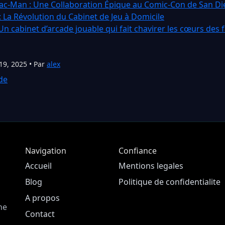
Pac-Man : Une Collaboration Épique au Comic-Con de San D
 La Révolution du Cabinet de Jeu à Domicile
Un cabinet d’arcade jouable qui fait chavirer les cœurs des 
19, 2025 • Par
alex
de
Navigation
Confiance
Accueil
Mentions legales
Blog
Politique de confidentialite
A propos
ne
Contact