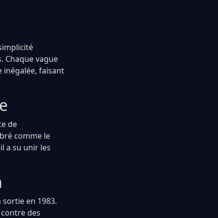
simplicité
rs. Chaque vague
 inégalée, faisant
re
te de
lébré comme le
l a su unir les
n
 sortie en 1983.
r contre des