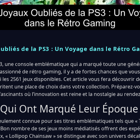
ubliés de la PS3 : Un Voyage dans le Rétro G
n 3, une console emblématique qui a marqué toute une géné
passionné de rétro gaming, il y a de fortes chances que vous
 les 2561 jeux disponibles. Cet article vous fera découvrir d
tent une place de choix dans votre collection. Préparez-v
ascinants où l’innovation est reine et la nostalgie au rende
 Qui Ont Marqué Leur Époque
seulement connue pour ses titres emblématiques tels que « T
 Bon nombre de ses jeux moins médiatisés offrent des expé
x, « Lollipop Chainsaw » se distingue avec son univers déca