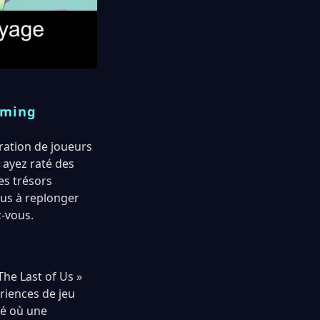
aming
ration de joueurs
 ayez raté des
es trésors
ous à replonger
z-vous.
he Last of Us »
riences de jeu
lé où une