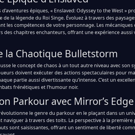
 d’aventures épiques, « Enslaved: Odyssey to the West » pr
ée de la légende du Roi Singe. Évoluez à travers des paysag
ant les compétences de votre personnage. Les mécaniques 
rs des chapitres enchanteurs, offrant une expérience aussi 
e la Chaotique Bulletstorm
ousse le concept de chaos à un tout autre niveau avec son 
 joueurs doivent exécuter des actions spectaculaires pour m
aque partie aussi divertissante qu’intense. C’est un excelle
mbats frénétiques et l’humour noir.
ion Parkour avec Mirror’s Edge
 révolutionne le genre du parkour en le plaçant dans un univ
t naviguer à travers des toits. La perspective à la première
sauts sont saisissantes, offrant un sentiment de liberté co
aravant.