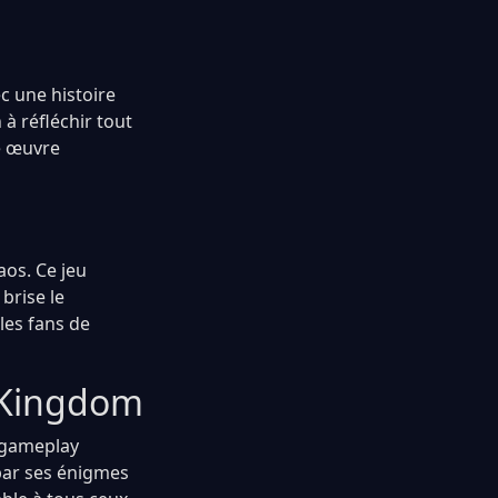
c une histoire
à réfléchir tout
e œuvre
aos. Ce jeu
brise le
les fans de
 Kingdom
 gameplay
 par ses énigmes