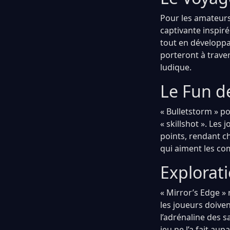
Pour les amateurs
captivante inspir
tout en développ
porteront à trave
ludique.
Le Fun d
« Bulletstorm » p
« skillshot ». Les
points, rendant ch
qui aiment les co
Explorat
« Mirror’s Edge »
les joueurs doiven
l’adrénaline des 
jeu ne l’a fait aup