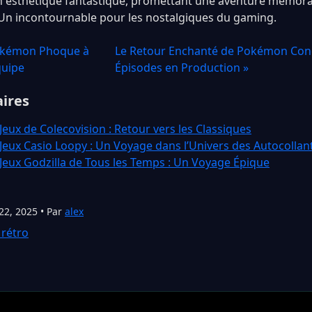
n esthétique fantastique, promettant une aventure mémora
 Un incontournable pour les nostalgiques du gaming.
Pokémon Phoque à
Le Retour Enchanté de Pokémon Conc
quipe
Épisodes en Production »
aires
Jeux de Colecovision : Retour vers les Classiques
 Jeux Casio Loopy : Un Voyage dans l’Univers des Autocollan
 Jeux Godzilla de Tous les Temps : Un Voyage Épique
22, 2025 • Par
alex
 rétro