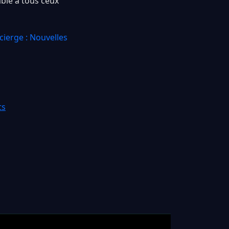
ble à tous ceux
ierge : Nouvelles
ts