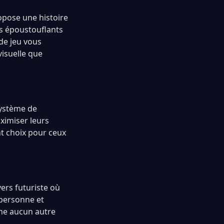
opose une histoire
es époustouflants
de jeu vous
visuelle que
système de
aximiser leurs
nt choix pour ceux
ers futuriste où
 personne et
mme aucun autre