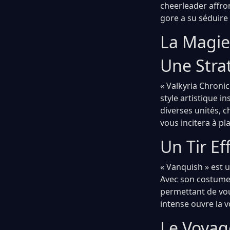
cheerleader affro
gore a su séduire
La Magie
Une Strat
« Valkyria Chronic
style artistique 
diverses unités,
vous incitera à p
Un Tir Ef
« Vanquish » est u
Avec son costume 
permettant de vou
intense ouvre la v
Le Voyag