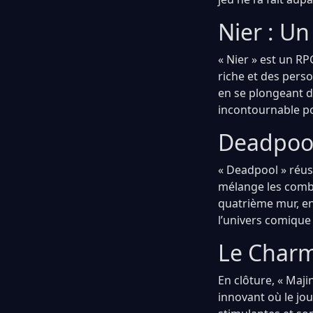
Nier : U
« Nier » est un R
riche et des pers
en se plongeant 
incontournable po
Deadpool
« Deadpool » réus
mélange les comba
quatrième mur, en
l’univers comique 
Le Charm
En clôture, « Maj
innovant où le jo