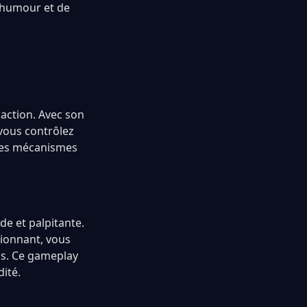
’humour et de
 action. Avec son
 vous contrôlez
ses mécanismes
de et palpitante.
sionnant, vous
is. Ce gameplay
dité.