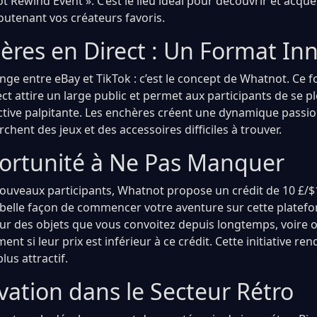
ot Rewind Event ». C’est le lieu idéal pour découvrir et acqué
outenant vos créateurs favoris.
ères en Direct : Un Format In
ge entre eBay et TikTok : c’est le concept de Whatnot. Ce
ct attire un large public et permet aux participants de se 
ctive palpitante. Les enchères créent une dynamique passio
chent des jeux et des accessoires difficiles à trouver.
rtunité à Ne Pas Manquer
ouveaux participants, Whatnot propose un crédit de 10 £/
ne belle façon de commencer votre aventure sur cette platef
ur des objets que vous convoitez depuis longtemps, voire 
nt si leur prix est inférieur à ce crédit. Cette initiative ren
us attractif.
vation dans le Secteur Rétro