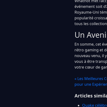
Whatnot met l’acc
événement soit d’
Royaume-Uni témoi
popularité croissa
tous les collectio
Un Aveni
En somme, cet évé
rétro gaming et d
nouveau venu, il 
vous à être transp
votre cœur de ga
« Les Meilleures 
pour une Expérien
Articles simil
Quake célèbre