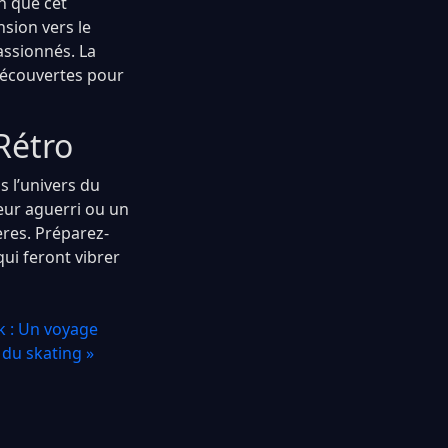
n que cet
sion vers le
assionnés. La
 découvertes pour
Rétro
 l’univers du
eur aguerri ou un
res. Préparez-
qui feront vibrer
k : Un voyage
 du skating »