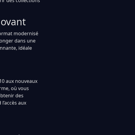
rir des collections
novant
 format modernisé
plonger dans une
nnante, idéale
$10 aux nouveaux
orme, où vous
obtenir des
d l’accès aux