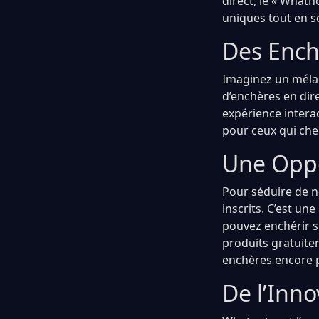
direct, le « Whatn
uniques tout en s
Des Ench
Imaginez un mélan
d’enchères en dire
expérience intera
pour ceux qui cher
Une Oppo
Pour séduire de n
inscrits. C’est u
pouvez enchérir s
produits gratuiteme
enchères encore pl
De l’Inno