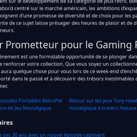
ent sur le développement de sa catégorie de jeux rétro. Bie
abord centré sur le marché américain, les ambitions d’expan
gnent d’une promesse de diversité et de choix pour les p
nte de ce sujet laisse présager des heures de plaisir et de
nneurs.
r Prometteur pour le Gaming 
nement est une formidable opportunité de se plonger dans
e renforcer votre collection. Que vous soyez un collectionn
y aura quelque chose pour vous lors de ce week-end d’enchè
orté dans le passé et à découvrir des trésors inestimables 
mer.
Consoles Portables RetroPie
Retour sur les jeux Tony Haw
ce de Jeu Nostalgique
nostalgique à travers l’extase
aires
 ses 30 ans avec un nouvel épisode captivant