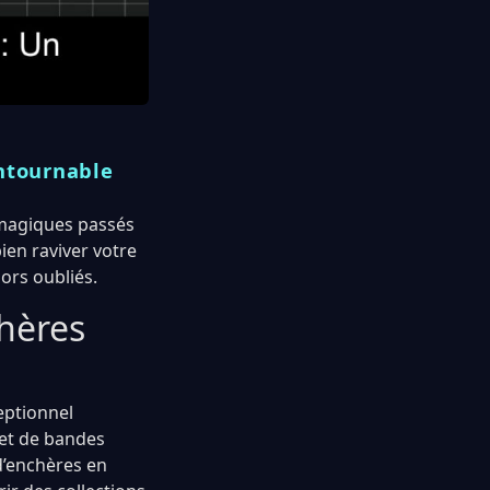
ntournable
 magiques passés
ien raviver votre
ors oubliés.
hères
eptionnel
 et de bandes
d’enchères en