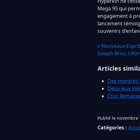
Hyperkin ne cesse 
Mega 95 qui perm
engagement à pré
lancement témoign
souvenirs d’enfan
« Nouveaux Esprit
Smash Bros. Ulti
Articles simil
Des montres i
Deux jeux iné
Croc Remaster
Publié le novembre 
Catégories :
Actu