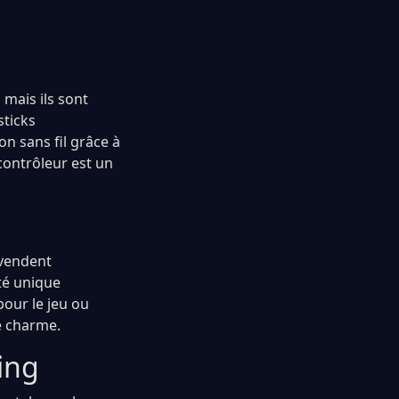
mais ils sont
sticks
n sans fil grâce à
contrôleur est un
 vendent
té unique
pour le jeu ou
e charme.
ing