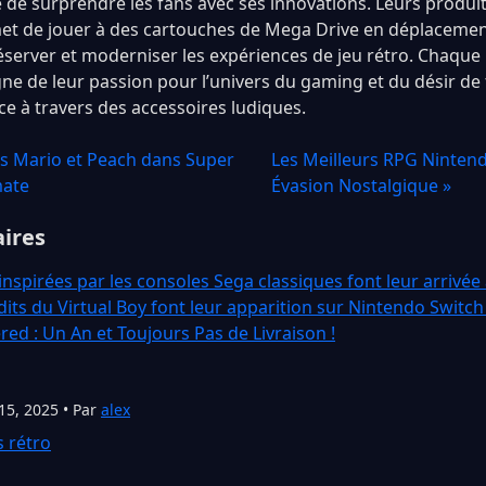
de surprendre les fans avec ses innovations. Leurs produits
et de jouer à des cartouches de Mega Drive en déplacemen
server et moderniser les expériences de jeu rétro. Chaqu
e de leur passion pour l’univers du gaming et du désir de f
ce à travers des accessoires ludiques.
s Mario et Peach dans Super
Les Meilleurs RPG Ninten
mate
Évasion Nostalgique »
aires
nspirées par les consoles Sega classiques font leur arrivée
dits du Virtual Boy font leur apparition sur Nintendo Switch
ed : Un An et Toujours Pas de Livraison !
15, 2025 • Par
alex
s rétro