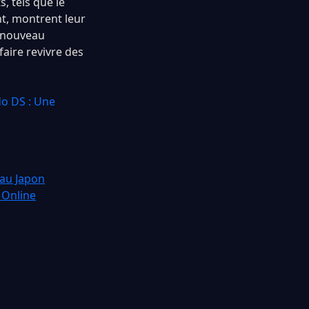
, tels que le
t, montrent leur
e nouveau
aire revivre des
do DS : Une
 au Japon
 Online