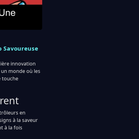
o Savoureuse
nière innovation
s un monde où les
e touche
érent
trôleurs en
signs à la saveur
 à la fois