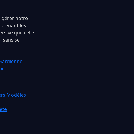
e gérer notre
outenant les
rsive que celle
, sans se
 Gardienne
 »
iers Modèles
ète