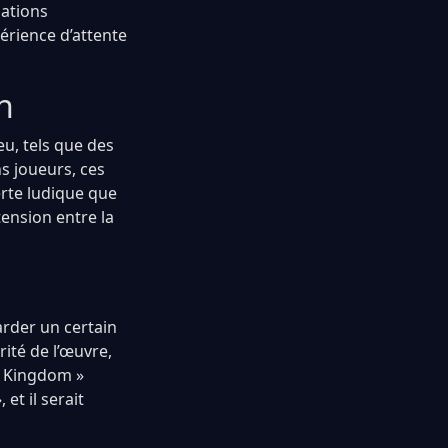
lations
érience d’attente
n
eu, tels que des
s joueurs, ces
erte ludique que
tension entre la
garder un certain
rité de l’œuvre,
e Kingdom »
et il serait