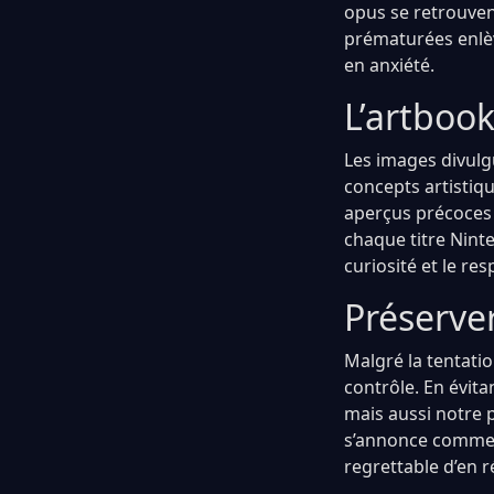
opus se retrouvent
prématurées enlèv
en anxiété.
L’artbook
Les images divulgu
concepts artistiq
aperçus précoces 
chaque titre Ninte
curiosité et le re
Préserver
Malgré la tentatio
contrôle. En évita
mais aussi notre 
s’annonce comme un
regrettable d’en 