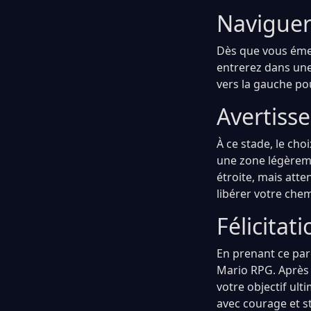
Naviguer
Dès que vous émer
entrerez dans une
vers la gauche po
Avertiss
À ce stade, le cho
une zone légèreme
étroite, mais att
libérer votre chem
Félicitati
En prenant ce par
Mario RPG. Après 
votre objectif ult
avec courage et st