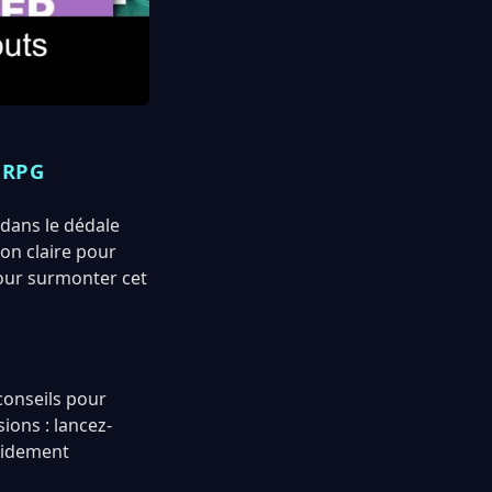
 RPG
dans le dédale
ion claire pour
pour surmonter cet
conseils pour
ons : lancez-
pidement