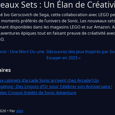
aux Sets : Un Élan de Créativ
é Ivo Gerscovich de Sega, cette collaboration avec LEGO p
s moments préférés de l’univers de Sonic. Les nouveaux sets
nant disponibles dans les magasins LEGO et sur Amazon. Al
 aventures épiques tout en faisant preuve de créativité ave
GO.
onic : Une Mort Ou une
Découvrez des Jeux Inspirés par Son
Essayer en 2023 »
aires
x cabinets d’arcade Sonic arrivent chez Arcade1Up
gehog : Des Lingots d’Or pour Célébrer son Anniversaire !
des Croquis Inédits de Sonic Adventure
2026 • Par
alex