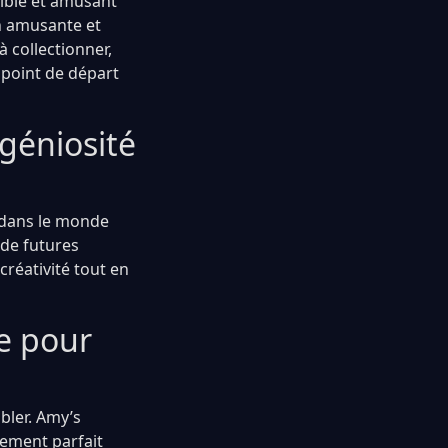
sible et amusant
on amusante et
 collectionner,
 point de départ
ngéniosité
 dans le monde
 de futures
créativité tout en
e pour
bler. Amy’s
lement parfait