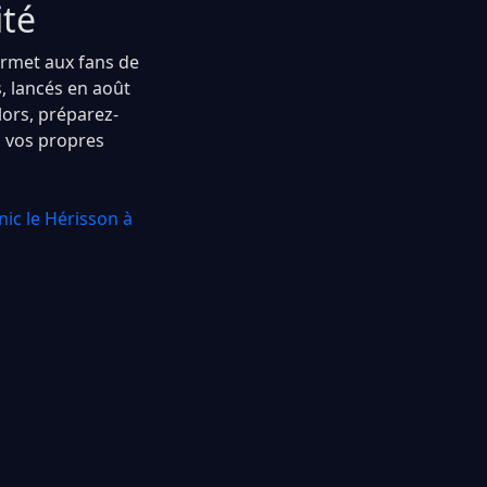
ité
ermet aux fans de
, lancés en août
ors, préparez-
c vos propres
ic le Hérisson à