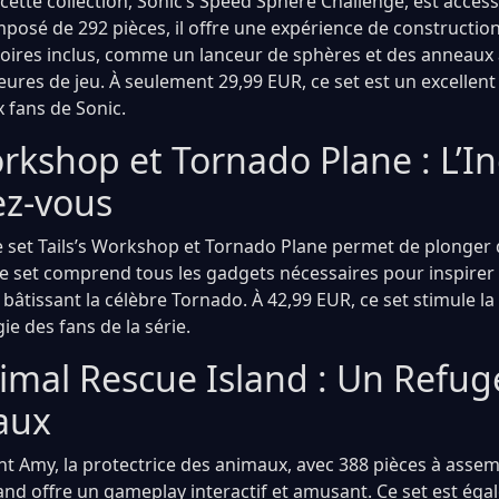
cette collection, Sonic’s Speed Sphere Challenge, est acces
mposé de 292 pièces, il offre une expérience de constructi
soires inclus, comme un lanceur de sphères et des anneaux à
ures de jeu. À seulement 29,99 EUR, ce set est un excellent
 fans de Sonic.
orkshop et Tornado Plane : L’I
z-vous
le set Tails’s Workshop et Tornado Plane permet de plonger
 Ce set comprend tous les gadgets nécessaires pour inspirer
bâtissant la célèbre Tornado. À 42,99 EUR, ce set stimule la 
gie des fans de la série.
imal Rescue Island : Un Refug
aux
nt Amy, la protectrice des animaux, avec 388 pièces à assem
and offre un gameplay interactif et amusant. Ce set est éga