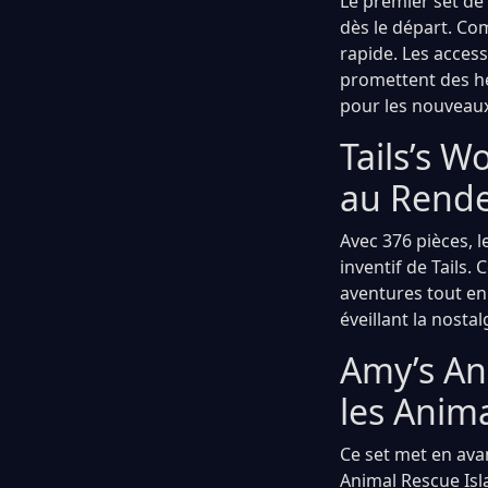
Le premier set de 
dès le départ. Co
rapide. Les acces
promettent des he
pour les nouveaux
Tails’s W
au Rende
Avec 376 pièces, 
inventif de Tails.
aventures tout en 
éveillant la nostal
Amy’s An
les Anim
Ce set met en ava
Animal Rescue Isl