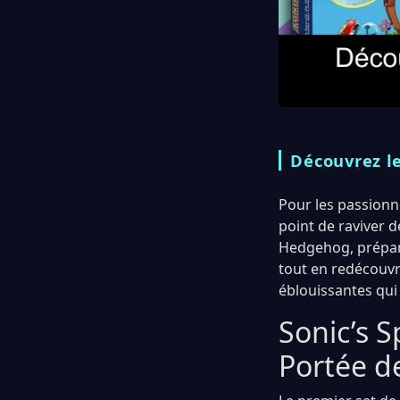
Découvrez l
Pour les passionné
point de raviver d
Hedgehog, prépare
tout en redécouvra
éblouissantes qui 
Sonic’s S
Portée d