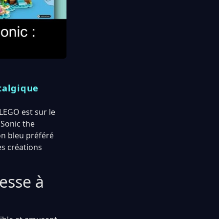
talgique
 LEGO est sur le
 Sonic the
on bleu préféré
es créations
tesse à