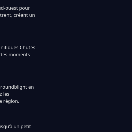
sud-ouest pour
trent, créant un
gnifiques Chutes
er des moments
Groundblight en
z les
a région.
usqu’à un petit