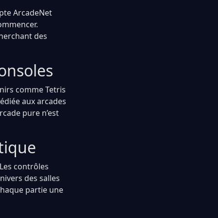
mpte ArcadeNet
 commencer.
cherchant des
Consoles
enirs comme Tetris
dédiée aux arcades
arcade pure n’est
tique
 Les contrôles
nivers des salles
chaque partie une