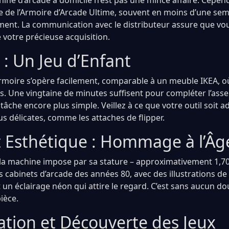
ne d’arcade à domicile n’est pas une mince affaire. Cependa
te de l’Armoire d’Arcade Ultime, souvent en moins d’une sem
ment. La communication avec le distributeur assure que vo
de votre précieuse acquisition.
: Un Jeu d’Enfant
rmoire s’opère facilement, comparable à un meuble IKEA, où 
is. Une vingtaine de minutes suffisent pour compléter l’ass
tâche encore plus simple. Veillez à ce que votre outil soit a
us délicates, comme les attaches de flipper.
t Esthétique : Hommage à l’Âg
la machine impose par sa stature – approximativement 1,7
es cabinets d’arcade des années 80, avec des illustrations 
un éclairage néon qui attire le regard. C’est sans aucun do
ièce.
ation et Découverte des Jeux