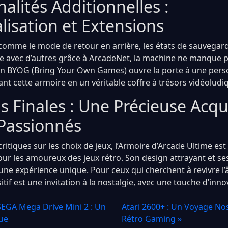
alités Additionnelles :
lisation et Extensions
comme le mode de retour en arrière, les états de sauvegarde
ce avec d’autres grâce à ArcadeNet, la machine ne manque p
ion BYOG (Bring Your Own Games) ouvre la porte à une pers
ant cette armoire en un véritable coffre à trésors vidéoludi
s Finales : Une Précieuse Acqu
 Passionnés
ritiques sur les choix de jeux, l’Armoire d’Arcade Ultime es
ur les amoureux des jeux rétro. Son design attrayant et se
une expérience unique. Pour ceux qui cherchent à revivre l’
itif est une invitation à la nostalgie, avec une touche d’inno
 SEGA Mega Drive Mini 2 : Un
Atari 2600+ : Un Voyage No
ue
Rétro Gaming »