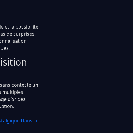
 et la possibilité
as de surprises.
onnalisation
ques.
isition
t sans conteste un
s multiples
âge d’or des
vation.
stalgique Dans Le