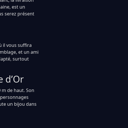
nt, la livraison
aine, est un
us serez présent
il vous suffira
emblage, et un ami
dapté, surtout
e d’Or
0 m de haut. Son
de personnages
ute un bijou dans