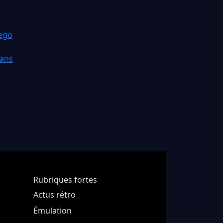
iego
fans
Rubriques fortes
Actus rétro
Émulation