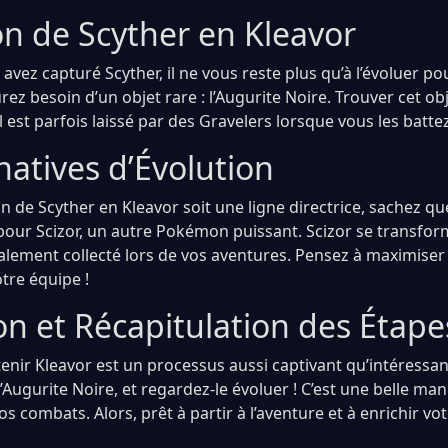
on de Scyther en Kleavor
avez capturé Scyther, il ne vous reste plus qu’à l’évoluer po
rez besoin d’un objet rare : l’Augurite Noire. Trouver cet ob
il est parfois laissé par des Gravelers lorsque vous les battez
natives d’Évolution
on de Scyther en Kleavor soit une ligne directrice, sachez 
our Scizor, un autre Pokémon puissant. Scizor se transform
alement collecté lors de vos aventures. Pensez à maximiser
otre équipe !
on et Récapitulation des Étape
enir Kleavor est un processus aussi captivant qu’intéressant
 l’Augurite Noire, et regardez-le évoluer ! C’est une belle ma
s combats. Alors, prêt à partir à l’aventure et à enrichir vo