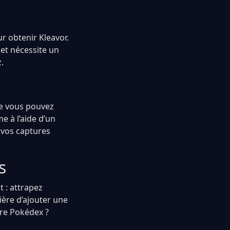
ur obtenir Kleavor.
jet nécessite un
.
que vous pouvez
e à l’aide d’un
 vos captures
s
 : attrapez
nière d’ajouter une
tre Pokédex ?