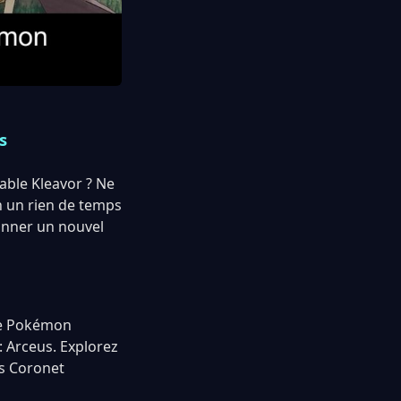
s
able Kleavor ? Ne
n un rien de temps
onner un nouvel
 Ce Pokémon
 Arceus. Explorez
es Coronet