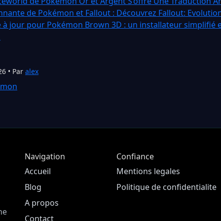
eworld de Pokémon Or et Argent S’offre Une Traduction An
nnante de Pokémon et Fallout : Découvrez Fallout: Evolutio
 à jour pour Pokémon Brown 3D : un installateur simplifié 
s
26 • Par
alex
émon
Navigation
Confiance
Accueil
Mentions legales
Blog
Politique de confidentialite
A propos
ne
Contact