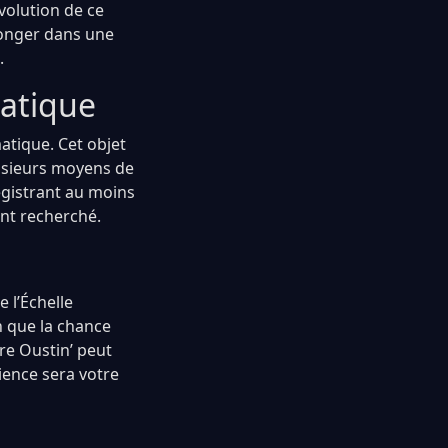
volution de ce
longer dans une
.
matique
matique. Cet objet
plusieurs moyens de
egistrant au moins
ant recherché.
 l’Échelle
n que la chance
gre Oustin’ peut
ience sera votre