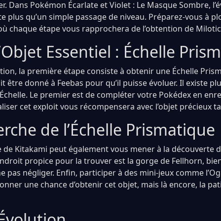
uer. Dans Pokémon Écarlate et Violet : Le Masque Sombre, l’é
e plus qu’un simple passage de niveau. Préparez-vous à p
où chaque étape vous rapprochera de l’obtention de Milotic
’Objet Essentiel : Échelle Pris
lution, la première étape consiste à obtenir une Échelle Pris
oit être donné à Feebas pour qu’il puisse évoluer. Il existe 
 Échelle. Le premier est de compléter votre Pokédex en enr
iser cet exploit vous récompensera avec l’objet précieux t
erche de l’Échelle Prismatique
 de Kitakami peut également vous mener à la découverte de
droit propice pour la trouver est la gorge de Fellhorn, bie
ne pas négliger. Enfin, participer à des mini-jeux comme l’O
nner une chance d’obtenir cet objet, mais là encore, la pat
Évolution