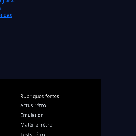
glaise
n
et des
Rubriques fortes
Actus rétro
Émulation
Matériel rétro
Tests rétro