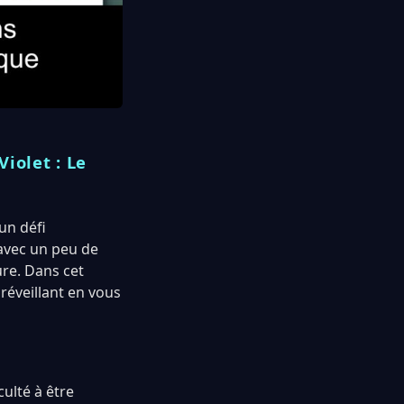
iolet : Le
un défi
avec un peu de
re. Dans cet
 réveillant en vous
culté à être