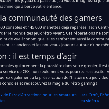
découvrir les joyaux du passé du jeu vidéo. Imaginez la joie 
chine qui a bercé votre enfance.
 la communauté des gamers
000 consoles et 145 000 manettes déjà réparées, Tech Cent
er le monde des jeux rétro vivant. Ces réparations ne so
oint de vue économique, elles renforcent aussi la commun
ssant les anciens et les nouveaux joueurs autour d’une même
n : il est temps d’agir
onsoles qui prennent la poussière dans votre grenier, il est 
au service de CEX, non seulement vous pourrez ressusciter 
erez également à la préservation de l’histoire du jeu vidéo.
s consoles et redécouvrez la magie du rétro gaming !
ux de Parc d’Attractions pour les Amateurs
Lara Croft, l’ic
tes
jeu vidéo »