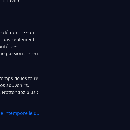
de pouvoir
re démontre son
nt pas seulement
auté des
 passion : le jeu.
temps de les faire
vos souvenirs,
 N’attendez plus :
ône intemporelle du