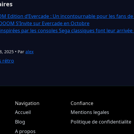
aires
 Edition d’Evercade : Un incontournable pour les fans de
 DOOM S’Invite sur Evercade en Octobre
nspirées par les consoles Sega classiques font leur arrivée
8, 2025 • Par
alex
s rétro
Navigation
Confiance
Accueil
Mentions legales
Blog
Politique de confidentialite
A propos