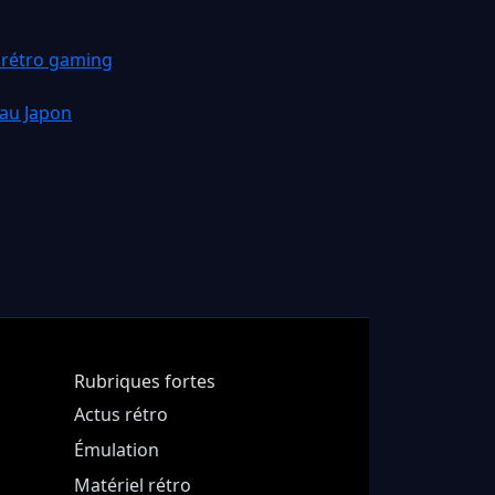
 rétro gaming
 au Japon
Rubriques fortes
Actus rétro
Émulation
Matériel rétro