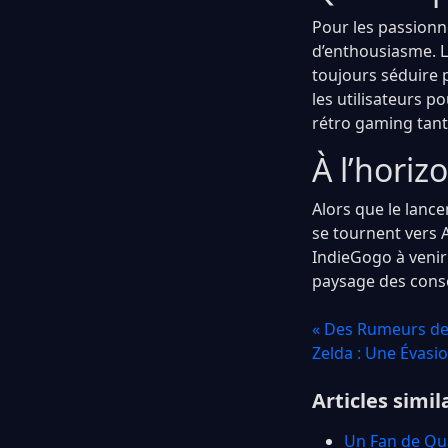
Pour les passionn
d’enthousiasme. L
toujours séduire p
les utilisateurs 
rétro gaming tant
À l’horiz
Alors que le lanc
se tournent vers 
IndieGogo à venir 
paysage des consol
« Des Rumeurs de 
Zelda : Une Évasi
Articles simil
Un Fan de Qu