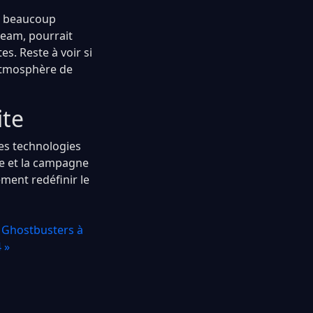
te beaucoup
team, pourrait
es. Reste à voir si
 atmosphère de
ite
es technologies
ne et la campagne
ement redéfinir le
x Ghostbusters à
 »