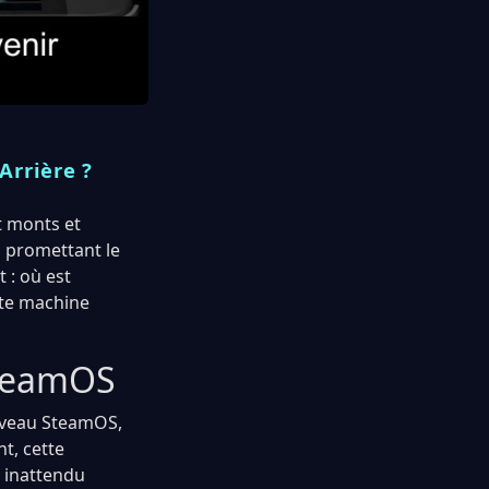
Arrière ?
t monts et
s promettant le
 : où est
tte machine
SteamOS
ouveau SteamOS,
t, cette
t inattendu