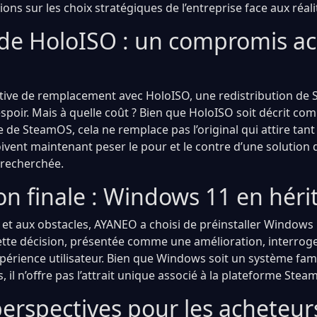
ons sur les choix stratégiques de l’entreprise face aux réal
e de HoloISO : un compromis a
tive de remplacement avec HoloISO, une redistribution de
espoir. Mais à quelle coût ? Bien que HoloISO soit décrit c
de SteamOS, cela ne remplace pas l’original qui attire tant 
doivent maintenant peser le pour et le contre d’une solutio
t recherchée.
on finale : Windows 11 en héri
s et aux obstacles, AYANEO a choisi de préinstaller Window
Cette décision, présentée comme une amélioration, interroge 
expérience utilisateur. Bien que Windows soit un système fam
il n’offre pas l’attrait unique associé à la plateforme Steam
erspectives pour les acheteur