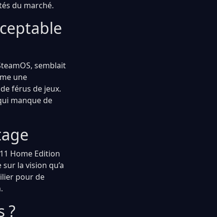
ités du marché.
cceptable
 SteamOS, semblait
omme une
de férus de jeux.
n qui manque de
tage
s 11 Home Edition
sur la vision qu’a
ilier pour de
.
s ?