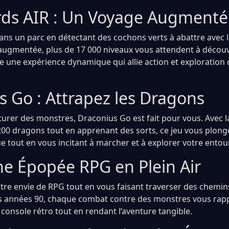
rds AIR : Un Voyage Augmenté
ans un parc en détectant des cochons verts à abattre avec l
é augmentée, plus de 17 000 niveaux vous attendent à découv
fre une expérience dynamique qui allie action et exploratio
s Go : Attrapez les Dragons
urer des monstres, Draconius Go est fait pour vous. Avec la
200 dragons tout en apprenant des sorts, ce jeu vous plon
ue tout en vous incitant à marcher et à explorer votre entou
ne Épopée RPG en Plein Air
re envie de RPG tout en vous faisant traverser des chemins
s années 90, chaque combat contre des monstres vous rapp
console rétro tout en rendant l’aventure tangible.