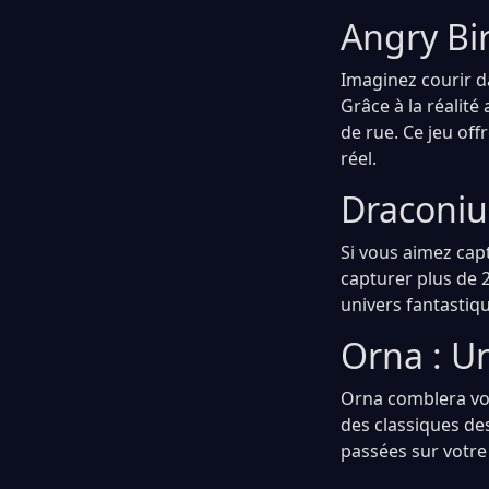
Angry Bi
Imaginez courir d
Grâce à la réalit
de rue. Ce jeu of
réel.
Draconiu
Si vous aimez capt
capturer plus de 
univers fantastiq
Orna : U
Orna comblera vot
des classiques de
passées sur votre 