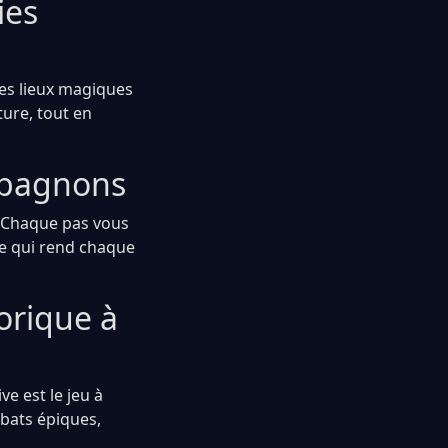
ies
des lieux magiques
ture, tout en
mpagnons
. Chaque pas vous
ce qui rend chaque
torique à
ve est le jeu à
bats épiques,